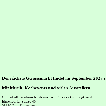
Skip
to
content
Der nächste Genussmarkt findet im September 2027 s
Mit Musik, Kochevents und vielen Ausstellern
Gartenkulturzentrum Niedersachsen Park der Gärten gGmbH
Elmendorfer Straße 40
26160 Bad Zwischenahn