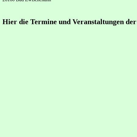
Hier die Termine und Veranstaltungen der
Alle ein-/ausblenden
Bremen
Osnabrück
Oldenburg
Ostfriesland
Diepholz
Dienstag 11. August
19:00
– 22:00
Schneckentreffen
Wird kurzfristig bekannt gegeben
Der Stammtisch für Mitglieder, Sympathisierende und Inter
Aktuelle Details, Ort und Zeit, im Newsletter, im Signal-Chat