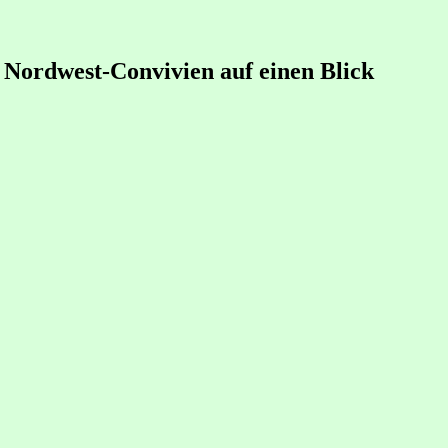
 Nordwest-Convivien auf einen Blick
essierte. Manchmal mit einem Schwerpunktthema immer mit Genuss 😉
 oder bei Instagram.